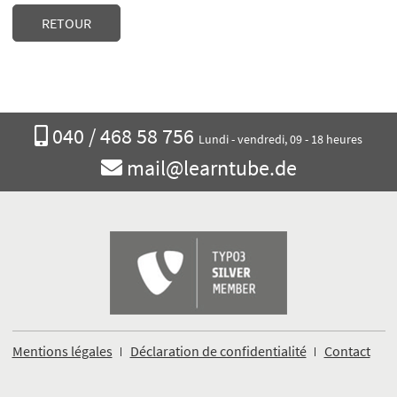
RETOUR
Appelez-
040 / 468 58 756
Lundi - vendredi, 09 - 18 heures
nous
Envoyez
mail@learntube.de
un
e-
mail
Mentions légales
Déclaration de confidentialité
Contact