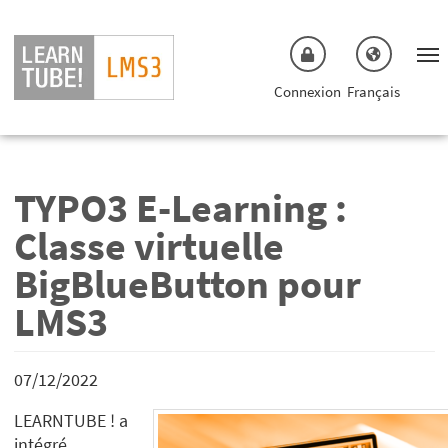
Sauter au menu principal
Aller au contenu principal
Connexion
Français
TYPO3 E-Learning :
Classe virtuelle
BigBlueButton pour
LMS3
07/12/2022
LEARNTUBE ! a
intégré