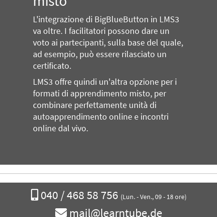
misto
L'integrazione di BigBlueButton in LMS3
va oltre. I facilitatori possono dare un
voto ai partecipanti, sulla base del quale,
ad esempio, può essere rilasciato un
certificato.
LMS3 offre quindi un'altra opzione per i
formati di apprendimento misto, per
combinare perfettamente unità di
autoapprendimento online e incontri
online dal vivo.
Chiamateci
040 / 468 58 756
(Lun. - Ven., 09 - 18 ore)
Scrivi
mail@learntube.de