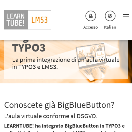
Vai al menu principale
Vai al contenuto principale
Estensione
Accesso
Italian
BigBlueButton di
TYPO3
La prima integrazione di un'aula virtuale
in TYPO3 e LMS3.
Conoscete già BigBlueButton?
L'aula virtuale conforme al DSGVO.
LEARNTUBE! ha integrato BigBlueButton in TYPO3 e